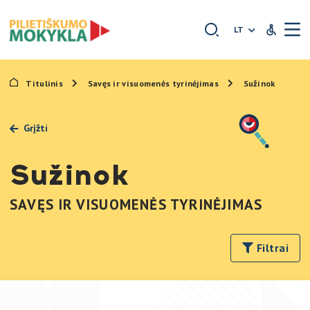
Išskleidžia
LT
Neįgaliųjų
Titulinis
Savęs ir visuomenės tyrinėjimas
Sužinok
Grįžti
Sužinok
SAVĘS IR VISUOMENĖS TYRINĖJIMAS
Filtrai