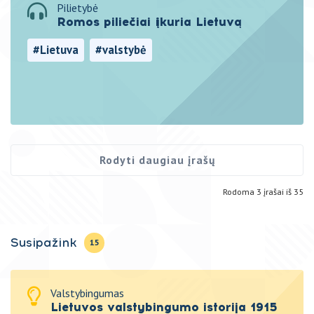
Pilietybė
Romos piliečiai įkuria Lietuvą
#Lietuva
#valstybė
#DidžiojiKunigaikštystė
#kilmė
Rodyti daugiau įrašų
Rodoma
3
įrašai iš
35
Susipažink
15
Valstybingumas
Lietuvos valstybingumo istorija 1915