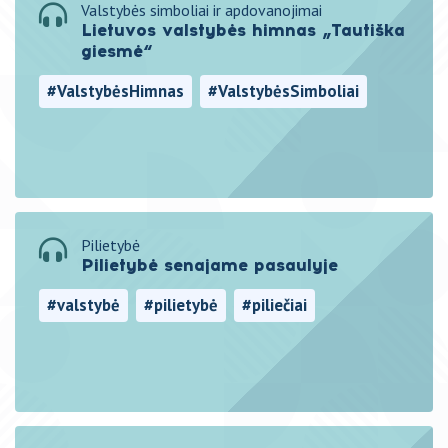
Valstybės simboliai ir apdovanojimai
Lietuvos valstybės himnas „Tautiška
giesmė“
#ValstybėsHimnas
#ValstybėsSimboliai
#TautiškaGiesmė
#Lietuva
#himnas
Pilietybė
Pilietybė senajame pasaulyje
#valstybė
#pilietybė
#piliečiai
#gyventojai
#ValstybėsValdymas