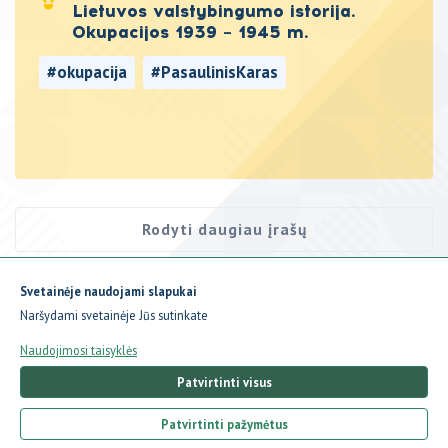
Lietuvos valstybingumo istorija.
Okupacijos 1939 – 1945 m.
#okupacija
#PasaulinisKaras
#LietuvosIstorija
Rodyti daugiau įrašų
Rodoma
3
įrašai iš
15
Svetainėje naudojami slapukai
Naršydami svetainėje Jūs sutinkate
Naudojimosi taisyklės
Patvirtinti visus
Patvirtinti pažymėtus