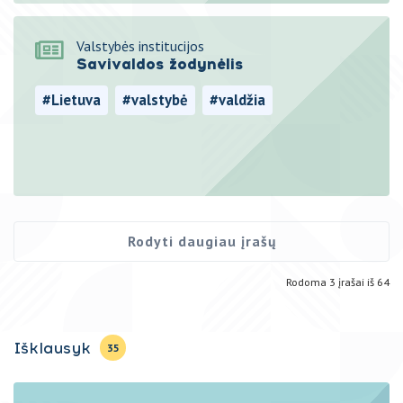
Valstybės institucijos
Savivaldos žodynėlis
#Lietuva
#valstybė
#valdžia
#savivalda
Rodyti daugiau įrašų
Rodoma
3
įrašai iš
64
Išklausyk
35