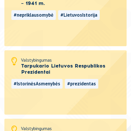
– 1941 m.
#nepriklausomybė
#LietuvosIstorija
#valstybingumas
#ValstybingumoIstorija
Valstybingumas
Tarpukario Lietuvos Respublikos
Prezidentai
#IstorinėsAsmenybės
#prezidentas
#ValstybingumoIstorija
Valstybingumas