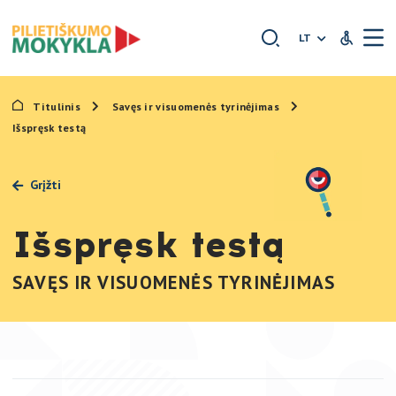
Išskleidžia
LT
Neįgaliųjų
Titulinis
Savęs ir visuomenės tyrinėjimas
Išspręsk testą
Grįžti
Išspręsk testą
SAVĘS IR VISUOMENĖS TYRINĖJIMAS