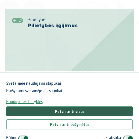
Pilietybė
Pilietybės įgijimas
Svetainėje naudojami slapukai
Rodomi įrašai:
1-7
iš
7
Naršydami svetainėje Jūs sutinkate
Naudojimosi taisyklės
Patvirtinti visus
Patvirtinti pažymėtus
© Valstybės pažinimo centras Lietuvos Respublikos Prezidento
Būtini
Statistika